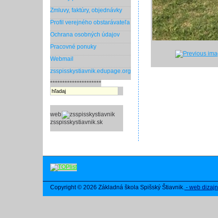
Zmluvy, faktúry, objednávky
Profil verejného obstarávateľa
Ochrana osobných údajov
Pracovné ponuky
Webmail
zsspisskystiavnik.edupage.org
*********************
web
zsspisskystiavnik.sk
Copyright © 2026 Základná škola Spišský Štiavnik.
- web dizajn