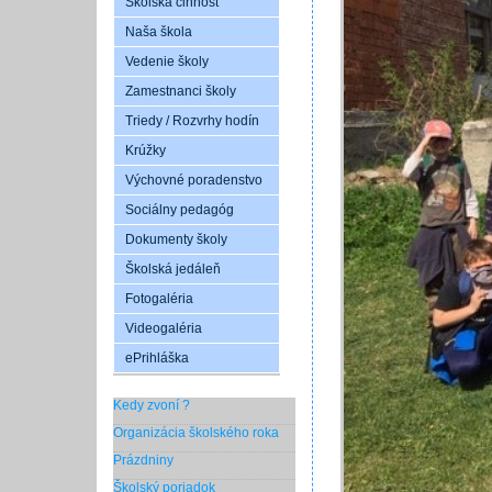
Školská činnosť
Naša škola
Vedenie školy
Zamestnanci školy
Triedy / Rozvrhy hodín
Krúžky
Výchovné poradenstvo
Sociálny pedagóg
Dokumenty školy
Školská jedáleň
Fotogaléria
Videogaléria
ePrihláška
Kedy zvoní ?
Organizácia školského roka
Prázdniny
Školský poriadok