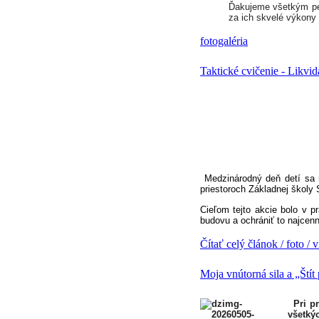
Ďakujeme všetkým pe
za ich skvelé výkony 
fotogaléria
Taktické cvičenie - Likvid
Medzinárodný deň detí sa 
priestoroch Základnej školy
Cieľom tejto akcie bolo v p
budovu a ochrániť to najcenn
Čítať celý článok / foto / 
Moja vnútorná sila a „Štít
Pri pr
všetký