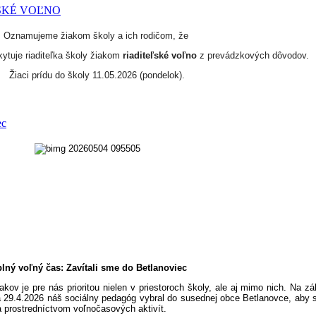
EĽSKÉ VOĽNO
Oznamujeme žiakom školy a ich rodičom, že
ytuje riaditeľka školy žiakom
riaditeľské voľno
z prevádzkových dôvodov.
Žiaci prídu do školy 11.05.2026 (pondelok).
ec
lný voľný čas: Zavítali sme do Betlanoviec
v je pre nás prioritou nielen v priestoroch školy, ale aj mimo nich. Na z
 29.4.2026 náš sociálny pedagóg vybral do susednej obce Betlanovce, aby s 
 prostredníctvom voľnočasových aktivít.