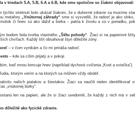
la v triedach
5.A, 5.B, 6.A a 6.B
, kde sme spoločne so žiakmi objavovali 
týchto stretnutí bolo ukázať žiakom, že o duševné zdravie sa musíme stara
u metafory
„Vnútornej záhrady“
sme si vysvetlili, že radosť je ako slnko,
smútok či hnev sú ako dážď a búrka – patria k životu a sú v poriadku, pok
m bodom bola tvorba vlastného
„Štítu pohody“
. Žiaci si na papierové štít
žších chvíľach. Každý štít obsahoval štyri dôležité zóny:
nosť
– v čom vynikám a čo mi prináša radosť.
esto
– kde sa cítim prijatý a v pokoji.
bím, keď mnou lomcuje hnev (napríklad dychové cvičenia „Kvet a sviečka“).
ľudia, ktorým verím a na ktorých sa môžem vždy obrátiť.
ivitu našich piatakov a šiestakov. Žiaci sa naučili nielen identifikovať sv
čas „vnútornej búrky“.
ostanú len na papieri, ale že si žiaci uvedomili, že každý z nich má v se
o dôležité ako fyzické zdravie.