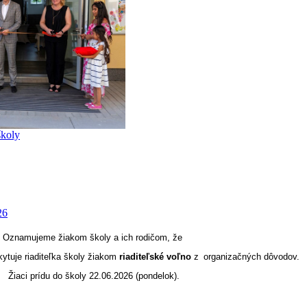
školy
26
Oznamujeme žiakom školy a ich rodičom, že
ytuje riaditeľka školy žiakom
riaditeľské voľno
z
_
organizačných dôvodov.
Žiaci prídu do školy 22.06.2026 (pondelok).