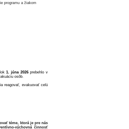
ie programu a žiakom
elok
1. júna 2026
prebehlo v
vakuáciu osôb.
ia reagovať, evakuovať celú
vať téme, ktorá je pre nás
ventívno-výchovná činnosť