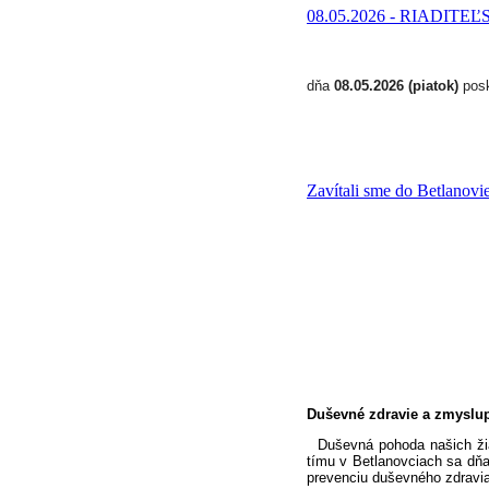
08.05.2026 - RIADIT
dňa
08.05.2026 (piatok)
posk
Zavítali sme do Betlanovi
Duševné zdravie a zmyslup
Duševná pohoda našich žiako
tímu v Betlanovciach sa dňa
prevenciu duševného zdravia