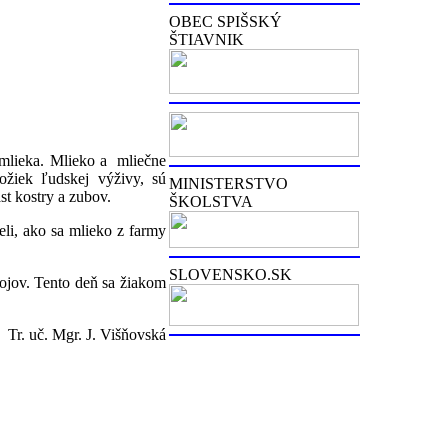
OBEC SPIŠSKÝ
ŠTIAVNIK
 mlieka. Mlieko a mliečne
ložiek ľudskej výživy, sú
MINISTERSTVO
t kostry a zubov.
ŠKOLSTVA
eli, ako sa mlieko z farmy
SLOVENSKO.SK
ojov. Tento deň sa žiakom
J. Višňovská