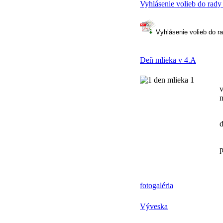
povinného
Vyhlásenie volieb do rady
predprimárneho
vzdelávania
v materskej
Vyhlásenie volieb do r
škole
Deň mlieka v 4.A
dieťa
príde
T
k zápisu
v
v sprievode
n
rodiča
(zákonného
V
zástupcu)
d
P
rodič
p
bude
k zápisu
svojho
dieťaťa
fotogaléria
potrebovať:
Výveska