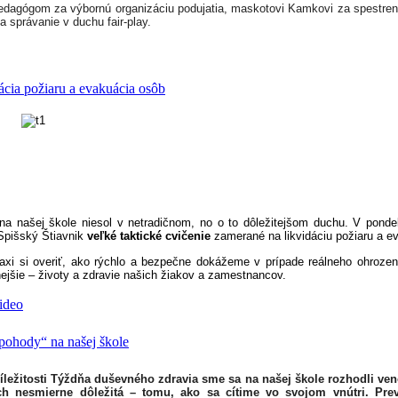
dagógom za výbornú organizáciu podujatia, maskotovi Kamkovi za spestren
a správanie v duchu fair-play.
ácia požiaru a evakuácia osôb
na našej škole niesol v netradičnom, no o to dôležitejšom duchu. V pond
 Spišský Štiavnik
veľké taktické cvičenie
zamerané na likvidáciu požiaru a e
raxi si overiť, ako rýchlo a bezpečne dokážeme v prípade reálneho ohrozen
ejšie – životy a zdravie našich žiakov a zamestnancov.
video
 pohody“ na našej škole
íležitosti
Týždňa duševného zdravia
sme sa na našej škole rozhodli veno
ch nesmierne dôležitá – tomu, ako sa cítime vo svojom vnútri. Pre