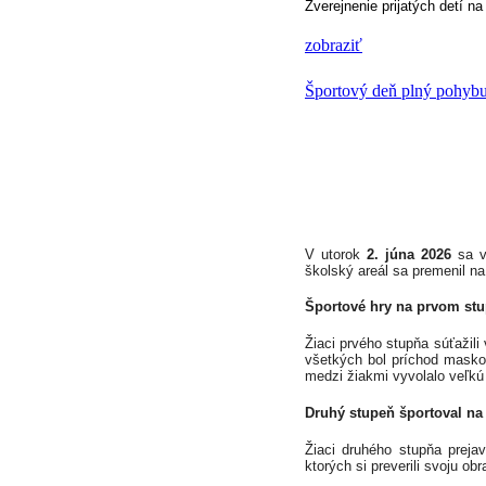
Zverejnenie prijatých detí 
rodný
list
zobraziť
dieťaťa
Športový deň plný pohybu 
občiansky
preukaz
rodiča
V utorok
2. júna 2026
sa v
školský areál sa premenil na
Športové hry na prvom stu
Žiaci prvého stupňa súťažili
všetkých bol príchod masko
medzi žiakmi vyvolalo veľkú
Druhý stupeň športoval na
Žiaci druhého stupňa prejav
ktorých si preverili svoju ob