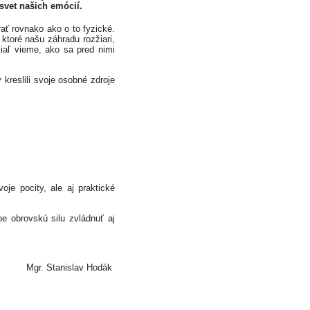
svet našich emócií.
ť rovnako ako o to fyzické.
 ktoré našu záhradu rozžiari,
iaľ vieme, ako sa pred nimi
y kreslili svoje osobné zdroje
oje pocity, ale aj praktické
be obrovskú silu zvládnuť aj
Mgr. Stanislav Hodák