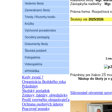
Riaditeľka školy:
Mgr. Mária
pozývame
Vedenie školy
Zástupkyňa riaditeľky :
Mgr.
na
Zamestnanci školy
zápis
Právna forma: Rozpočtová
Vášho
Triedy / Rozvrhy hodín
Školský rok
2025/2026
Po
dieťaťa
Krúžky
do
1.ročníka
Výchovné poradenstvo
ZŠ,
Sociálny pedagóg
ktorý
sa
Dokumenty školy
uskutoční
Školská jedáleň
v
dňoch
Fotogaléria
Letn
12.4.2023
Videogaléria
-
ePrihláška
14.4.2023
Prázdniny pre žiakov ZŠ trv
Kedy zvoní ?
Nástup do školy je v
Organizácia školského roka
(pondelok,
Prázdniny
utorok,
Školský poriadok
streda)
Slávnostné otvorenie nov
Zmluvy, faktúry, objednávky
v čase
Profil verejného obstarávateľa
od
Ochrana osobných údajov
14,00
Pracovné ponuky