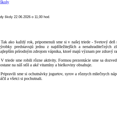
 školy
ady školy 22.06.2026 o 11,00 hod.
ak ako každý rok, pripomenuli sme si v našej triede - Svetový deň
ýrobky predstavujú jednu z najdôležitejších a nenahraditeľných z
ajlepším prírodným zdrojom vápnika, ktoré majú význam pre zdravý ras
 triede sme robili rôzne aktivity. Formou prezentácie sme sa dozved
ostane na náš stôl a aké vitamíny a bielkoviny obsahuje.
ripravili sme si ochutnávky jogurtov, syrov a rôznych mliečnych náp
áčil a všetci si pochutnali.
Tr. uč. Mgr. 