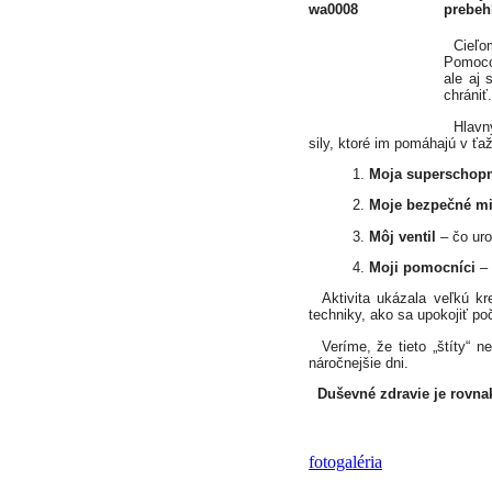
prebeh
Cieľom 
Pomoco
ale aj 
chrániť.
Hlavný
sily, ktoré im pomáhajú v ťa
Moja superschop
Moje bezpečné mi
Môj ventil
– čo uro
Moji pomocníci
– 
Aktivita ukázala veľkú kreat
techniky, ako sa upokojiť po
Veríme, že tieto „štíty“ ne
náročnejšie dni.
Duševné zdravie je rovnak
fotogaléria