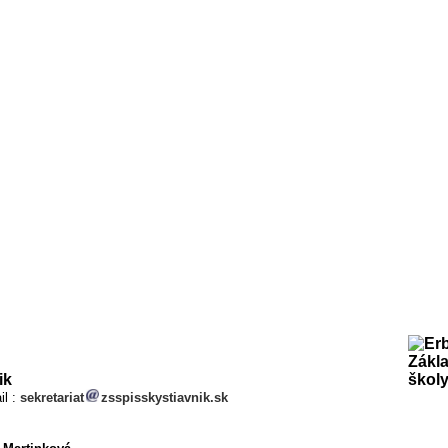
ik
il
:
sekretariat
zsspisskystiavnik.sk