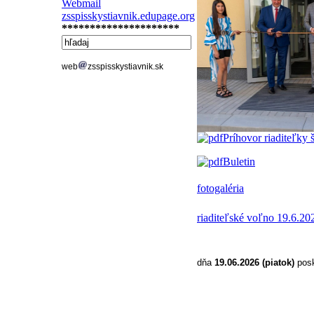
do
Webmail
16,30
zsspisskystiavnik.edupage.org
hod.
*********************
v budove
ZŠ
web
zsspisskystiavnik.sk
Spišský
Štiavnik
k zápisu
Príhovor riaditeľky 
prídu
deti,
Buletin
ktoré
do
fotogaléria
31.8.2023
dovŕšia
6
riaditeľské voľno 19.6.20
rokov
veku
a deti,
dňa
19.06.2026 (piatok)
posk
ktoré
v šk.r.2022/2023
pokračovali
v plnení