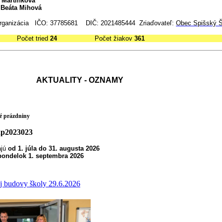
 Martinková
 Beáta Mihová
 organizácia IČO: 37785681 DIČ: 2021485444
Zriaďovateľ:
Obec Spišský Š
čet tried
24
Počet žiakov
361
AKTUALITY - OZNAMY
é prázdniny
ajú
od 1. júla do 31. augusta 2026
 pondelok 1. septembra 2026
ej budovy školy 29.6.2026