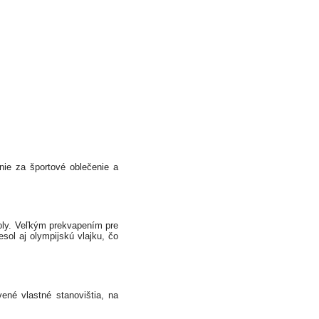
ie za športové oblečenie a
školy. Veľkým prekvapením pre
ol aj olympijskú vlajku, čo
vené vlastné stanovištia, na