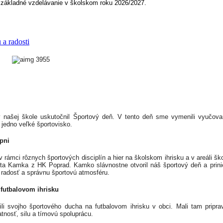
na základné vzdelávanie v školskom roku 2026/2027.
a radosti
 našej škole uskutočnil Športový deň. V tento deň sme vymenili vyučovan
 jedno veľké športovisko.
pni
 v rámci rôznych športových disciplín a hier na školskom ihrisku a v areáli 
ta Kamka z HK Poprad. Kamko slávnostne otvoril náš športový deň a prinies
 radosť a správnu športovú atmosféru.
 futbalovom ihrisku
ili svojho športového ducha na futbalovom ihrisku v obci. Mali tam pripra
ratnosť, silu a tímovú spoluprácu.