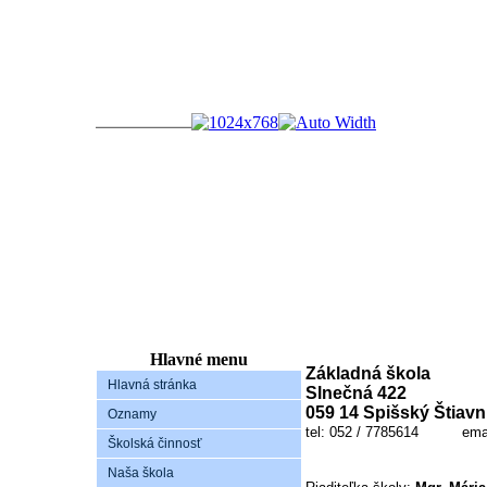
Zápis
do
1.ročníka
ZŠ
Hlavné menu
Spišský
Základná škola
Štiavnik
Hlavná stránka
Slnečná 422
059 14 Spišský Štiavn
Oznamy
Vážení
tel: 052 / 7785614 ema
rodičia,
Školská činnosť
srdečne
Naša škola
Vás