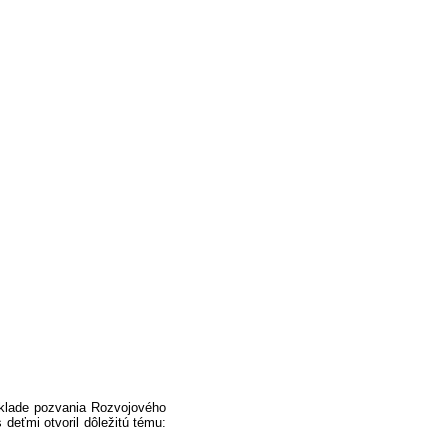
áklade pozvania Rozvojového
deťmi otvoril dôležitú tému: