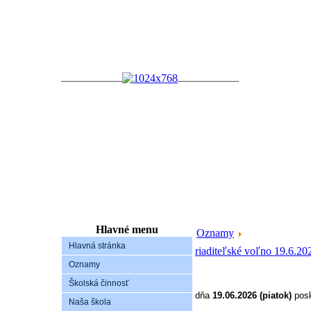
Hlavné menu
Oznamy
Hlavná stránka
riaditeľské voľno 19.6.20
Oznamy
Školská činnosť
dňa
19.06.2026 (piatok)
posk
Naša škola