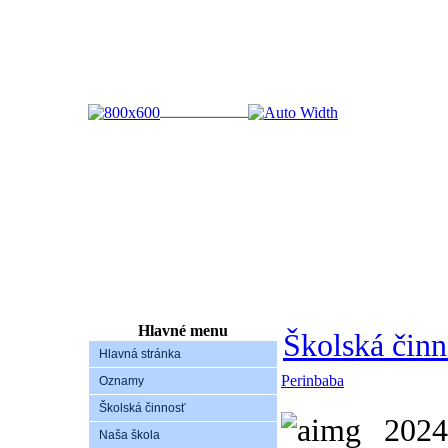
Hlavné menu
Školská činn
Hlavná stránka
Perinbaba
Oznamy
Školská činnosť
Naša škola