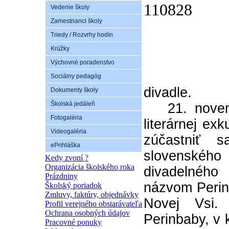
Vedenie školy
Zamestnanci školy
Triedy / Rozvrhy hodín
Krúžky
Výchovné poradenstvo
Sociálny pedagóg
divadle.
Dokumenty školy
Školská jedáleň
21. novembr
Fotogaléria
literárnej exk
Videogaléria
zúčastniť 
ePrihláška
slovenskéh
Kedy zvoní ?
Organizácia školského roka
divadelnéh
Prázdniny
názvom Perin
Školský poriadok
Zmluvy, faktúry, objednávky
Novej Vsi. 
Profil verejného obstarávateľa
Ochrana osobných údajov
Perinbaby, v 
Pracovné ponuky