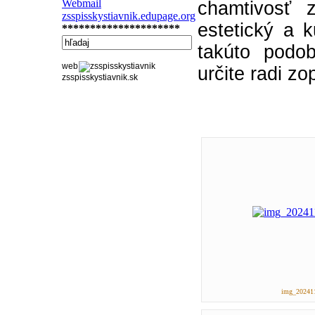
Webmail
chamtivosť 
zsspisskystiavnik.edupage.org
estetický a k
*********************
takúto podo
web
určite radi zo
zsspisskystiavnik.sk
img_202411