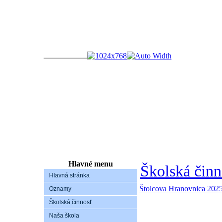
Hlavné menu
Školská činn
Hlavná stránka
Štolcova Hranovnica 202
Oznamy
Školská činnosť
Naša škola