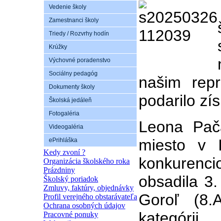
Vedenie školy
Zamestnanci školy
Triedy / Rozvrhy hodín
Krúžky
Výchovné poradenstvo
Sociálny pedagóg
našim rep
Dokumenty školy
podarilo zí
Školská jedáleň
Fotogaléria
Leona Pača
Videogaléria
miesto v I
ePrihláška
Kedy zvoní ?
konkurenc
Organizácia školského roka
Prázdniny
obsadila 3.
Školský poriadok
Zmluvy, faktúry, objednávky
Goroľ (8.
Profil verejného obstarávateľa
Ochrana osobných údajov
kategórii.
Pracovné ponuky