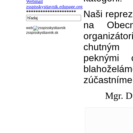
Webmail
zsspisskystiavnik.edupage.org
Naši reprez
*********************
na Obecn
web
zsspisskystiavnik.sk
organizátori
chutným 
peknými c
blahoželá
zúčastníme 
Mgr. D